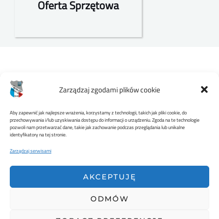
Oferta Sprzętowa
Zarządzaj zgodami plików cookie
Aby zapewnić jak najlepsze wrażenia, korzystamy z technologii, takich jak pliki cookie, do
przechowywania i/lub uzyskiwania dostępu do informacji o urządzeniu. Zgoda na te technologie
pozwoli nam przetwarzać dane, takie jak zachowanie podczas przeglądania lub unikalne
MKS WISŁOK STRZYŻÓW
identyfikatory na tej stronie.
Zarządzaj serwisami
AKCEPTUJĘ
ODMÓW