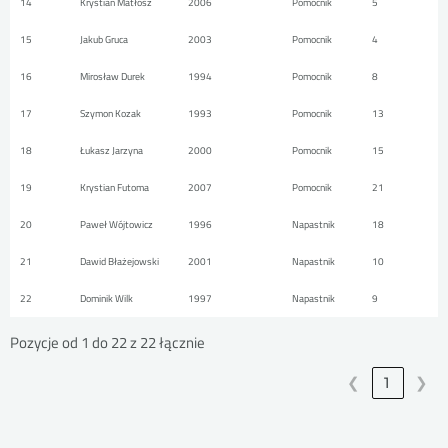
14
Krystian Matłosz
2006
Pomocnik
5
15
Jakub Gruca
2003
Pomocnik
4
16
Mirosław Durek
1994
Pomocnik
8
17
Szymon Kozak
1993
Pomocnik
13
18
Łukasz Jarzyna
2000
Pomocnik
15
19
Krystian Futoma
2007
Pomocnik
21
20
Paweł Wójtowicz
1996
Napastnik
18
21
Dawid Błażejowski
2001
Napastnik
10
22
Dominik Wilk
1997
Napastnik
9
Pozycje od 1 do 22 z 22 łącznie
❮
1
❯