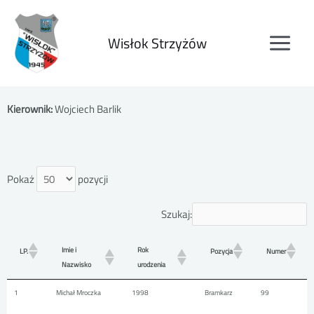
Wisłok Strzyżów
Seniorzy
Trener:
Grzegorz Liszka
Kierownik:
Wojciech Barlik
Pokaż
pozycji
Szukaj:
Imie i
Rok
LP.
Pozycja
Numer
Nazwisko
urodzenia
1
Michał Mroczka
1998
Bramkarz
99