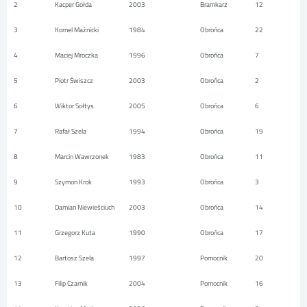
2
Kacper Gołda
2003
Bramkarz
12
3
Kornel Maźnicki
1984
Obrońca
22
4
Maciej Mroczka
1996
Obrońca
7
5
Piotr Świszcz
2003
Obrońca
2
6
Wiktor Sołtys
2005
Obrońca
6
7
Rafał Szela
1994
Obrońca
19
8
Marcin Wawrzonek
1983
Obrońca
11
9
Szymon Krok
1993
Obrońca
3
10
Damian Niewieściuch
2003
Obrońca
14
11
Grzegorz Kuta
1990
Obrońca
17
12
Bartosz Szela
1997
Pomocnik
20
13
Filip Czarnik
2004
Pomocnik
16