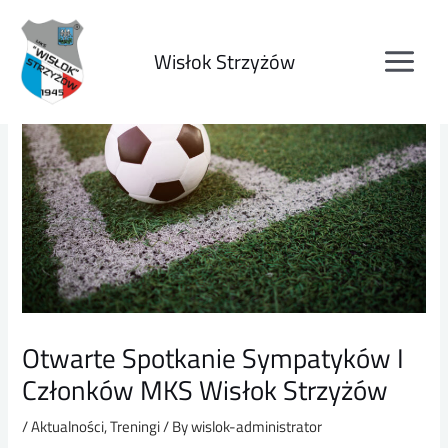
Skip
to
content
Wisłok Strzyżów
MAI
MEN
Otwarte Spotkanie Sympatyków I
Członków MKS Wisłok Strzyżów
/
Aktualności
,
Treningi
/ By
wislok-administrator