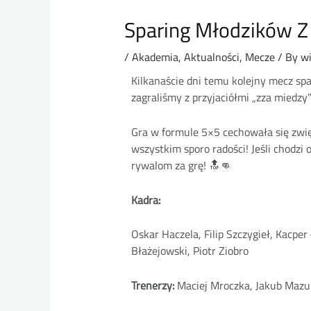
Sparing Młodzików Z
/
Akademia
,
Aktualności
,
Mecze
/ By
w
Kilkanaście dni temu kolejny mecz spa
zagraliśmy z przyjaciółmi „zza miedzy
Gra w formule 5×5 cechowała się zwięk
wszystkim sporo radości! Jeśli chodzi 
rywalom za grę! 🔝👊
Kadra:
Oskar Haczela, Filip Szczygieł, Kacp
Błażejowski, Piotr Ziobro
Trenerzy:
Maciej Mroczka, Jakub Mazu