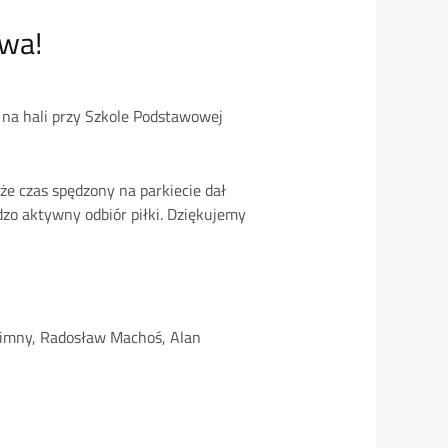
owa!
u na hali przy Szkole Podstawowej
że czas spędzony na parkiecie dał
rdzo aktywny odbiór piłki. Dziękujemy
 Zimny, Radosław Machoś, Alan