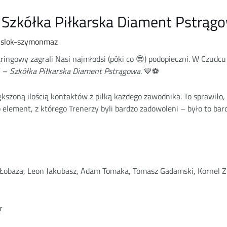
 Szkółka Piłkarska Diament Pstrąg
islok-szymonmaz
ringowy zagrali Nasi najmłodsi (póki co 😎) podopieczni. W Czudc
” –
Szkółka Piłkarska Diament Pstrągowa
. 💙⚽
szoną ilością kontaktów z piłką każdego zawodnika. To sprawiło, 
o element, z którego Trenerzy byli bardzo zadowoleni – było to ba
er Łobaza, Leon Jakubasz, Adam Tomaka, Tomasz Gadamski, Kornel
r