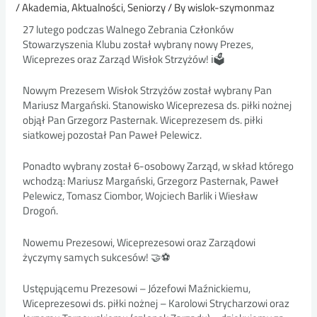
/
Akademia
,
Aktualności
,
Seniorzy
/ By
wislok-szymonmaz
27 lutego podczas Walnego Zebrania Członków
Stowarzyszenia Klubu został wybrany nowy Prezes,
Wiceprezes oraz Zarząd Wisłok Strzyżów! ℹ🗳
Nowym Prezesem Wisłok Strzyżów został wybrany Pan
Mariusz Margański. Stanowisko Wiceprezesa ds. piłki nożnej
objął Pan Grzegorz Pasternak. Wiceprezesem ds. piłki
siatkowej pozostał Pan Paweł Pelewicz.
Ponadto wybrany został 6-osobowy Zarząd, w skład którego
wchodzą: Mariusz Margański, Grzegorz Pasternak, Paweł
Pelewicz, Tomasz Ciombor, Wojciech Barlik i Wiesław
Drogoń.
Nowemu Prezesowi, Wiceprezesowi oraz Zarządowi
życzymy samych sukcesów! 🤝⚽
Ustępującemu Prezesowi – Józefowi Maźnickiemu,
Wiceprezesowi ds. piłki nożnej – Karolowi Strycharzowi oraz