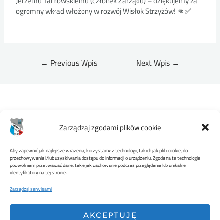
Jerzemu Tarnowskiemu (członek Zarządu) – dziękujemy za
ogromny wkład włożony w rozwój Wisłok Strzyżów! 👊✅
←
Previous Wpis
Next Wpis
→
Zarządzaj zgodami plików cookie
Aby zapewnić jak najlepsze wrażenia, korzystamy z technologii, takich jak pliki cookie, do
przechowywania i/lub uzyskiwania dostępu do informacji o urządzeniu. Zgoda na te technologie
pozwoli nam przetwarzać dane, takie jak zachowanie podczas przeglądania lub unikalne
MKS WISŁOK STRZYŻÓW
identyfikatory na tej stronie.
Zarządzaj serwisami
AKCEPTUJĘ