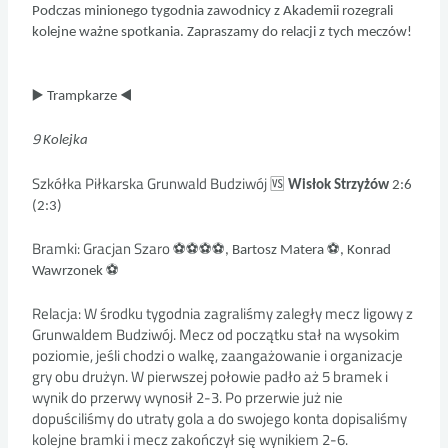
Podczas minionego tygodnia zawodnicy z Akademii rozegrali
kolejne ważne spotkania. Zapraszamy do relacji z tych meczów!
▶
◀
Trampkarze
9
Kolejka
Szkółka Piłkarska Grunwald Budziwój
🆚
Wisłok Strzyżów
2:6
(2:3)
Bramki: Gracjan Szaro
⚽
⚽
⚽
⚽
⚽
, Bartosz Matera
, Konrad
⚽
Wawrzonek
Relacja: W środku tygodnia zagraliśmy zaległy mecz ligowy z
Grunwaldem Budziwój. Mecz od początku stał na wysokim
poziomie, jeśli chodzi o walkę, zaangażowanie i organizacje
gry obu drużyn. W pierwszej połowie padło aż 5 bramek i
wynik do przerwy wynosił 2-3. Po przerwie już nie
dopuściliśmy do utraty gola a do swojego konta dopisaliśmy
kolejne bramki i mecz zakończył się wynikiem 2-6.