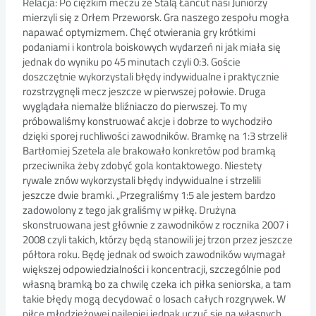
Relacja: Po ciężkim meczu ze Stalą Łańcut nasi Juniorzy
mierzyli się z Orłem Przeworsk. Gra naszego zespołu mogła
napawać optymizmem. Chęć otwierania gry krótkimi
podaniami i kontrola boiskowych wydarzeń ni jak miała się
jednak do wyniku po 45 minutach czyli 0:3. Goście
doszczętnie wykorzystali błędy indywidualne i praktycznie
rozstrzygnęli mecz jeszcze w pierwszej połowie. Druga
wyglądała niemalże bliźniaczo do pierwszej. To my
próbowaliśmy konstruować akcje i dobrze to wychodziło
dzięki sporej ruchliwości zawodników. Bramkę na 1:3 strzelił
Bartłomiej Szetela ale brakowało konkretów pod bramką
przeciwnika żeby zdobyć gola kontaktowego. Niestety
rywale znów wykorzystali błędy indywidualne i strzelili
jeszcze dwie bramki. „Przegraliśmy 1:5 ale jestem bardzo
zadowolony z tego jak graliśmy w piłkę. Drużyna
skonstruowana jest głównie z zawodników z rocznika 2007 i
2008 czyli takich, którzy będą stanowili jej trzon przez jeszcze
półtora roku. Będę jednak od swoich zawodników wymagał
większej odpowiedzialności i koncentracji, szczególnie pod
własną bramką bo za chwilę czeka ich piłka seniorska, a tam
takie błędy mogą decydować o losach całych rozgrywek. W
piłce młodzieżowej najlepiej jednak uczuć się na własnych