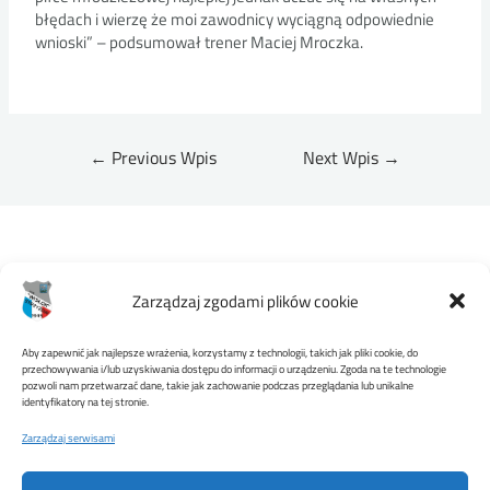
błędach i wierzę że moi zawodnicy wyciągną odpowiednie
wnioski” – podsumował trener Maciej Mroczka.
←
Previous Wpis
Next Wpis
→
Zarządzaj zgodami plików cookie
Aby zapewnić jak najlepsze wrażenia, korzystamy z technologii, takich jak pliki cookie, do
przechowywania i/lub uzyskiwania dostępu do informacji o urządzeniu. Zgoda na te technologie
pozwoli nam przetwarzać dane, takie jak zachowanie podczas przeglądania lub unikalne
MKS WISŁOK STRZYŻÓW
identyfikatory na tej stronie.
Zarządzaj serwisami