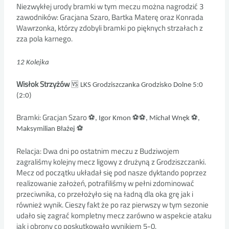
Niezwykłej urody bramki w tym meczu można nagrodzić 3
zawodników: Gracjana Szaro, Bartka Materę oraz Konrada
Wawrzonka, którzy zdobyli bramki po pięknych strzałach z
zza pola karnego.
12 Kolejka
Wisłok Strzyżów
🆚
LKS Grodziszczanka Grodzisko Dolne
5:0
(2:0)
Bramki: Gracjan Szaro
⚽
⚽
⚽
⚽
, Igor Kmon
, Michał Wnęk
,
⚽
Maksymilian Błażej
Relacja: Dwa dni po ostatnim meczu z Budziwojem
zagraliśmy kolejny mecz ligowy z drużyną z Grodziszczanki.
Mecz od początku układał się pod nasze dyktando poprzez
realizowanie założeń, potrafiliśmy w pełni zdominować
przeciwnika, co przełożyło się na ładną dla oka grę jak i
również wynik. Cieszy fakt że po raz pierwszy w tym sezonie
udało się zagrać kompletny mecz zarówno w aspekcie ataku
jak i obrony co poskutkowało wynikiem 5-0.