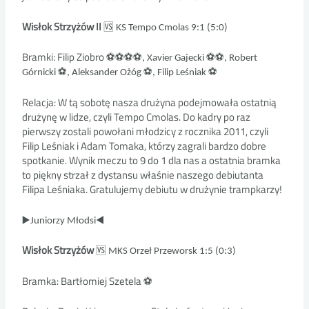
Wisłok Strzyżów II
🆚
KS Tempo Cmolas
9:1 (5:0)
Bramki: Filip Ziobro
⚽
⚽
⚽
⚽
⚽
⚽
, Xavier Gajecki
, Robert
⚽
⚽
⚽
Górnicki
, Aleksander Ożóg
, Filip Leśniak
Relacja: W tą sobotę nasza drużyna podejmowała ostatnią
drużynę w lidze, czyli Tempo Cmolas. Do kadry po raz
pierwszy zostali powołani młodzicy z rocznika 2011, czyli
Filip Leśniak i Adam Tomaka, którzy zagrali bardzo dobre
spotkanie. Wynik meczu to 9 do 1 dla nas a ostatnia bramka
to piękny strzał z dystansu właśnie naszego debiutanta
Filipa Leśniaka. Gratulujemy debiutu w drużynie trampkarzy!
▶
◀
Juniorzy Młodsi
Wisłok Strzyżów
🆚
MKS Orzeł Przeworsk
1:5 (0:3)
Bramka: Bartłomiej Szetela
⚽