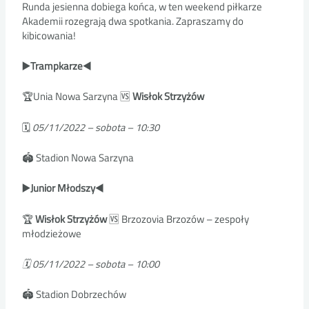
Runda jesienna dobiega końca, w ten weekend piłkarze
Akademii rozegrają dwa spotkania. Zapraszamy do
kibicowania!
▶️Trampkarze◀️
🏆Unia Nowa Sarzyna 🆚
Wisłok Strzyżów
🗓
05/11/2022 – sobota – 10:30
🏟️ Stadion Nowa Sarzyna
▶️Junior Młodszy◀️
🏆
Wisłok Strzyżów
🆚 Brzozovia Brzozów – zespoły
młodzieżowe
🗓 05/11/2022 – sobota – 10:00
🏟️ Stadion Dobrzechów