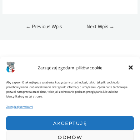
←
Previous Wpis
Next Wpis
→
Zarządzaj zgodami plików cookie
Aby zapewnić jak najlepsze wrażenia, korzystamy z technologii, takich jak pliki cookie, do
przechowywania i/lub uzyskiwania dostępu do informacji o urządzeniu. Zgoda na te technologie
pozwoli nam przetwarzać dane, takie jak zachowanie podczas przeglądania lub unikalne
MKS WISŁOK STRZYŻÓW
identyfikatory na tej stronie.
Zarządzaj serwisami
AKCEPTUJĘ
ODMÓW