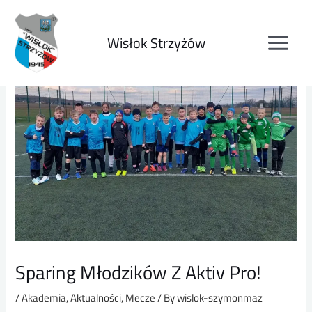
Wisłok Strzyżów
Sparing Młodzików Z Aktiv Pro!
/
Akademia
,
Aktualności
,
Mecze
/ By
wislok-szymonmaz