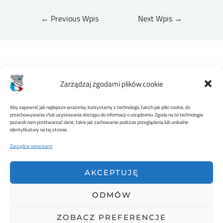
←
Previous Wpis
Next Wpis
→
Zarządzaj zgodami plików cookie
Aby zapewnić jak najlepsze wrażenia, korzystamy z technologii, takich jak pliki cookie, do
przechowywania i/lub uzyskiwania dostępu do informacji o urządzeniu. Zgoda na te technologie
pozwoli nam przetwarzać dane, takie jak zachowanie podczas przeglądania lub unikalne
MKS WISŁOK STRZYŻÓW
identyfikatory na tej stronie.
Zarządzaj serwisami
AKCEPTUJĘ
ODMÓW
ZOBACZ PREFERENCJE
Copyright © 2026 Wisłok Strzyżów