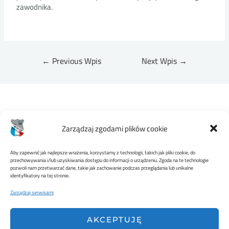
zawodnika.
←
Previous Wpis
Next Wpis
→
Zarządzaj zgodami plików cookie
Aby zapewnić jak najlepsze wrażenia, korzystamy z technologii, takich jak pliki cookie, do
przechowywania i/lub uzyskiwania dostępu do informacji o urządzeniu. Zgoda na te technologie
pozwoli nam przetwarzać dane, takie jak zachowanie podczas przeglądania lub unikalne
MKS WISŁOK STRZYŻÓW
identyfikatory na tej stronie.
Zarządzaj serwisami
AKCEPTUJĘ